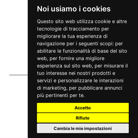
INFO
Noi usiamo i cookies
Via Giuseppe Meda, 45
20141 Milan - Italy
Questo sito web utilizza cookie e altre
info@mc2live.it
tecnologie di tracciamento per
Disclaimer
migliorare la tua esperienza di
Informativa sito
Home
navigazione per i seguenti scopi:
per
Notizie
abilitare le funzionalità di base del sito
Tour
Artisti
web
,
per fornire una migliore
Faq
esperienza sul sito web
,
per misurare il
Contatti
Chi siamo
tuo interesse nei nostri prodotti e
servizi e personalizzare le interazioni
Vivaticket
di marketing
,
per pubblicare annunci
chi siamo
privacy
più pertinenti per te
.
cookie
condizioni generali
Accetto
Aiuto e Assistenza
Rifiuto
guida al servizio
domande frequenti
modalità di pagamento
Cambia le mie impostazioni
assistenza
odr