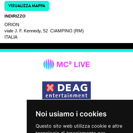
VISUALIZZA MAPPA
INDIRIZZO
ORION
viale J. F. Kennedy, 52 CIAMPINO (RM)
ITALIA
INFO
Noi usiamo i cookies
Via Giuseppe Meda, 45
20141 Milan - Italy
Questo sito web utilizza cookie e altre
info@mc2live.it