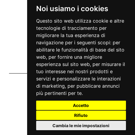
INFO
Noi usiamo i cookies
Via Giuseppe Meda, 45
20141 Milan - Italy
Questo sito web utilizza cookie e altre
info@mc2live.it
tecnologie di tracciamento per
Disclaimer
migliorare la tua esperienza di
Informativa sito
Home
navigazione per i seguenti scopi:
per
Notizie
abilitare le funzionalità di base del sito
Tour
Artisti
web
,
per fornire una migliore
Faq
esperienza sul sito web
,
per misurare il
Contatti
Chi siamo
tuo interesse nei nostri prodotti e
servizi e personalizzare le interazioni
Vivaticket
di marketing
,
per pubblicare annunci
chi siamo
privacy
più pertinenti per te
.
cookie
condizioni generali
Accetto
Aiuto e Assistenza
Rifiuto
guida al servizio
domande frequenti
modalità di pagamento
Cambia le mie impostazioni
assistenza
odr