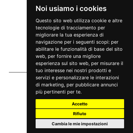
INFO
Noi usiamo i cookies
Via Giuseppe Meda, 45
20141 Milan - Italy
Questo sito web utilizza cookie e altre
info@mc2live.it
tecnologie di tracciamento per
Disclaimer
migliorare la tua esperienza di
Informativa sito
Home
navigazione per i seguenti scopi:
per
Notizie
abilitare le funzionalità di base del sito
Tour
Artisti
web
,
per fornire una migliore
Faq
esperienza sul sito web
,
per misurare il
Contatti
Chi siamo
tuo interesse nei nostri prodotti e
servizi e personalizzare le interazioni
Vivaticket
di marketing
,
per pubblicare annunci
chi siamo
privacy
più pertinenti per te
.
cookie
condizioni generali
Accetto
Aiuto e Assistenza
Rifiuto
guida al servizio
domande frequenti
modalità di pagamento
Cambia le mie impostazioni
assistenza
odr