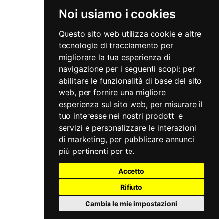
INFO
Noi usiamo i cookies
Via Giuseppe Meda, 45
20141 Milan - Italy
Questo sito web utilizza cookie e altre
info@mc2live.it
tecnologie di tracciamento per
Disclaimer
migliorare la tua esperienza di
Informativa sito
Home
navigazione per i seguenti scopi:
per
Notizie
abilitare le funzionalità di base del sito
Tour
Artisti
web
,
per fornire una migliore
Faq
esperienza sul sito web
,
per misurare il
Contatti
Chi siamo
tuo interesse nei nostri prodotti e
servizi e personalizzare le interazioni
Vivaticket
di marketing
,
per pubblicare annunci
chi siamo
privacy
più pertinenti per te
.
cookie
condizioni generali
Accetto
Aiuto e Assistenza
Rifiuto
guida al servizio
domande frequenti
modalità di pagamento
Cambia le mie impostazioni
assistenza
odr