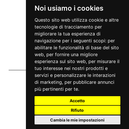
INFO
Noi usiamo i cookies
Via Giuseppe Meda, 45
20141 Milan - Italy
Questo sito web utilizza cookie e altre
info@mc2live.it
tecnologie di tracciamento per
Disclaimer
migliorare la tua esperienza di
Informativa sito
Home
navigazione per i seguenti scopi:
per
Notizie
abilitare le funzionalità di base del sito
Tour
Artisti
web
,
per fornire una migliore
Faq
esperienza sul sito web
,
per misurare il
Contatti
Chi siamo
tuo interesse nei nostri prodotti e
servizi e personalizzare le interazioni
Vivaticket
di marketing
,
per pubblicare annunci
chi siamo
privacy
più pertinenti per te
.
cookie
condizioni generali
Accetto
Aiuto e Assistenza
Rifiuto
guida al servizio
domande frequenti
modalità di pagamento
Cambia le mie impostazioni
assistenza
odr